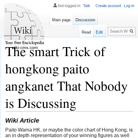
Not logged in
Talk
Create account
Log in
Main page
Discussion
Search
Read
Edit
The smart Trick of
wiki-cms.com
hongkong paito
angkanet That Nobody
is Discussing
Wiki Article
Paito Warna HK, or maybe the color chart of Hong Kong, is
an in depth representation of your winning figures as well